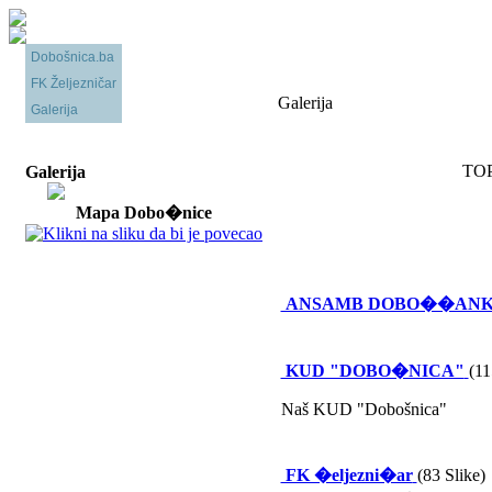
Dobošnica.ba
FK Željezničar
Galerija
Galerija
TOP
Galerija
Mapa Dobo�nice
ANSAMB DOBO��AN
KUD "DOBO�NICA"
(11
Naš KUD "Dobošnica"
FK �eljezni�ar
(83 Slike)