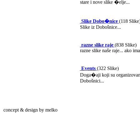
stare i nove slike �elje...
Slike Dobo�nice
(118 Slike
Slike iz Dobošnice...
razne slike raje
(838 Slike)
razne slike naše raje... ako ima
Events
(322 Slike)
Doga�aji koji su organizovani
Dobošnici...
concept & design by melko