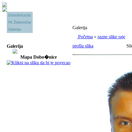
Dobošnica.ba
FK Željezničar
Galerija
Galerija
Početna
»
razne slike raje
prošla slika
Sli
Galerija
Mapa Dobo�nice