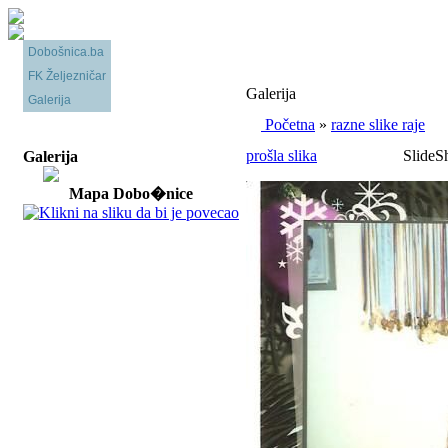
Dobošnica.ba
FK Željezničar
Galerija
Galerija
Početna
»
razne slike raje
prošla slika
SlideS
Galerija
Mapa Dobo�nice