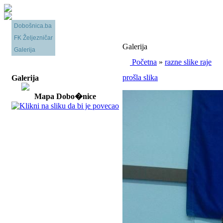
Dobošnica.ba
FK Željezničar
Galerija
Galerija
Početna
»
razne slike raje
prošla slika
Galerija
Mapa Dobo�nice