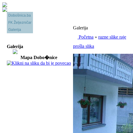
Dobošnica.ba
FK Željezničar
Galerija
Galerija
Početna
»
razne slike raje
prošla slika
Galerija
Mapa Dobo�nice