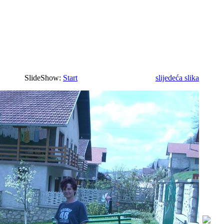
SlideShow:
Start
slijedeća slika