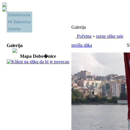
Dobošnica.ba
FK Željezničar
Galerija
Galerija
Početna
»
razne slike raje
prošla slika
Sl
Galerija
Mapa Dobo�nice