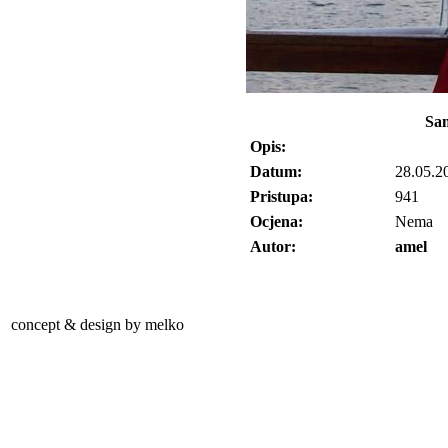
Sam
Opis:
Datum:
28.05.2
Pristupa:
941
Ocjena:
Nema
Autor:
amel
concept & design by melko