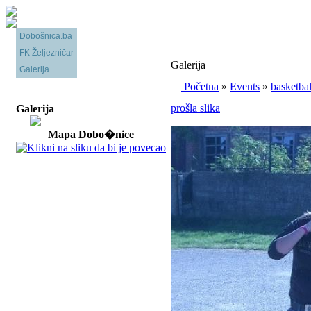
Dobošnica.ba
FK Željezničar
Galerija
Galerija
Početna
»
Events
»
basketbal
prošla slika
Galerija
Mapa Dobo�nice