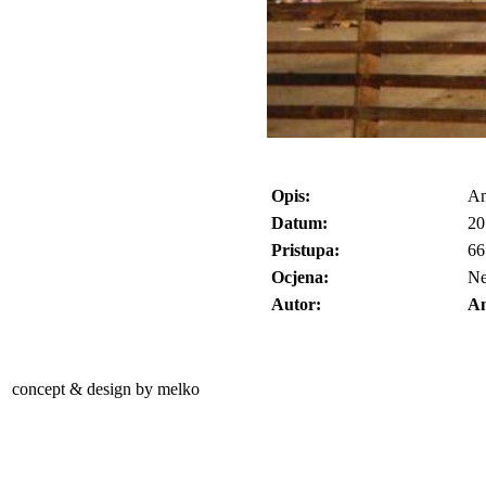
Opis:
A
Datum:
20
Pristupa:
66
Ocjena:
N
Autor:
A
concept & design by melko