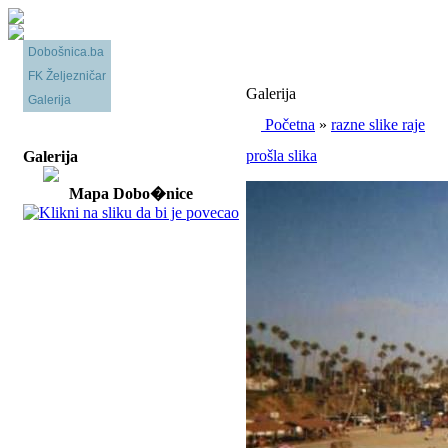
Dobošnica.ba
FK Željezničar
Galerija
Galerija
Početna
»
razne slike raje
prošla slika
Galerija
Mapa Dobo�nice