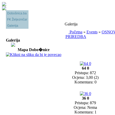
Dobošnica.ba
FK Željezničar
Galerija
Galerija
Početna
»
Events
»
OSNOV
PRIREDBA
Galerija
Mapa Dobo�nice
64 0
Pristupa: 872
Ocjena: 3,00 (2)
Komentara: 0
36 0
Pristupa: 879
Ocjena: Nema
Komentara: 1