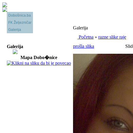
Dobošnica.ba
FK Željezničar
Galerija
Galerija
Početna
»
razne slike raje
prošla slika
Slid
Galerija
Mapa Dobo�nice