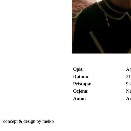
Opis:
A
Datum:
21
Pristupa:
93
Ocjena:
N
Autor:
A
concept & design by melko