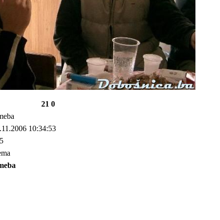
21 0
meba
.11.2006 10:34:53
5
ema
meba