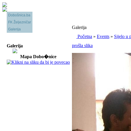
Dobošnica.ba
FK Željezničar
Galerija
Galerija
Početna
»
Events
»
Sijelo u
prošla slika
Galerija
Mapa Dobo�nice