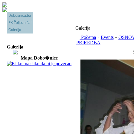
Dobošnica.ba
FK Željezničar
Galerija
Galerija
Početna
»
Events
»
OSNOV
PRIREDBA
Galerija
S
Mapa Dobo�nice