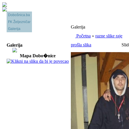
Dobošnica.ba
FK Željezničar
Galerija
Galerija
Početna
»
razne slike raje
prošla slika
Slid
Galerija
Mapa Dobo�nice