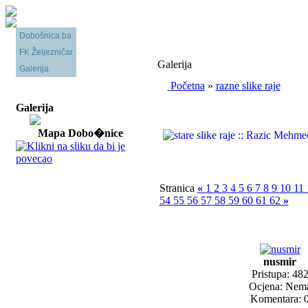
Dobošnica.ba
FK Željezničar
Galerija
Galerija
Početna
»
razne slike raje
Galerija
Mapa Dobo�nice
Stranica
«
1
2
3
4
5
6
7
8
9
10
11
54
55
56
57
58
59
60
61
62
»
nusmir
Pristupa: 48
Ocjena: Nem
Komentara: 