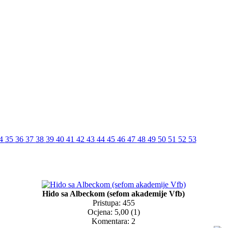
4
35
36
37
38
39
40
41
42
43
44
45
46
47
48
49
50
51
52
53
Hido sa Albeckom (sefom akademije Vfb)
Pristupa: 455
Ocjena: 5,00 (1)
Komentara: 2