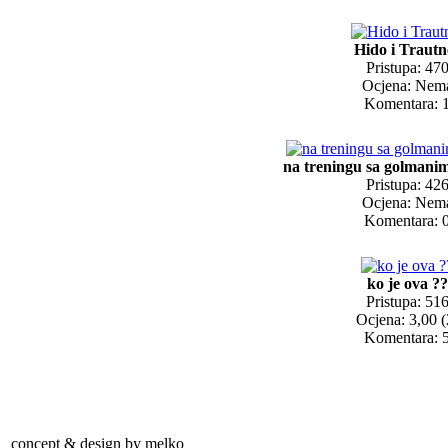
Hido i Trautn
Pristupa: 47
Ocjena: Nem
Komentara: 
na treningu sa golmanim
Pristupa: 42
Ocjena: Nem
Komentara: 
ko je ova ??
Pristupa: 51
Ocjena: 3,00 (
Komentara: 
concept & design by melko