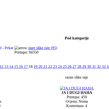
Pod kategorije
stare slike raje (95)
Pristupa: 94350
12
13
14
15
16
17
18
19
20
21
22
23
24
25
26
27
28
29
30
31
32
33
3
razne slike raje
JA I DUGI HAHA
2
Pristupa: 459
a
Ocjena: Nema
0
Komentara: 4