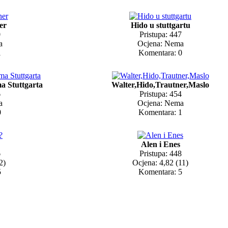
er
Hido u stuttgartu
0
Pristupa: 447
a
Ocjena: Nema
1
Komentara: 0
a Stuttgarta
Walter,Hido,Trautner,Maslo
6
Pristupa: 454
a
Ocjena: Nema
0
Komentara: 1
Alen i Enes
6
Pristupa: 448
2)
Ocjena: 4,82 (11)
5
Komentara: 5