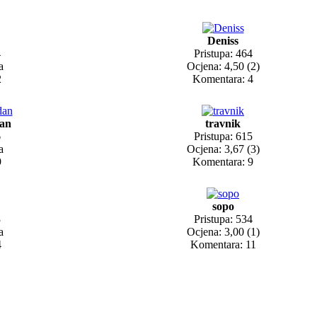
Deniss
4
Pristupa: 464
a
Ocjena: 4,50 (2)
2
Komentara: 4
dan
travnik
6
Pristupa: 615
a
Ocjena: 3,67 (3)
9
Komentara: 9
sopo
3
Pristupa: 534
a
Ocjena: 3,00 (1)
4
Komentara: 11