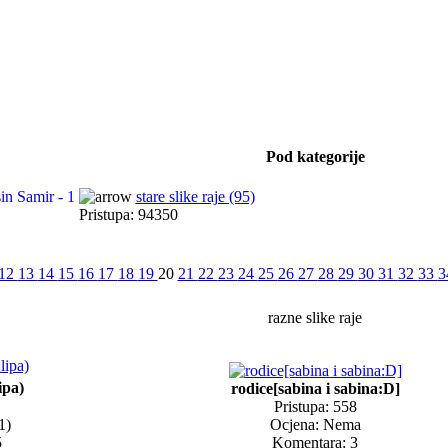
Pod kategorije
stare slike raje (95)
Pristupa: 94350
12
13
14
15
16
17
18
19
20
21
22
23
24
25
26
27
28
29
30
31
32
33
3
razne slike raje
ipa)
rodice[sabina i sabina:D]
1
Pristupa: 558
1)
Ocjena: Nema
5
Komentara: 3