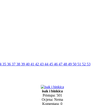
4
35
36
37
38
39
40
41
42
43
44
45
46
47
48
49
50
51
52
53
isak i binkica
Pristupa: 501
Ocjena: Nema
Komentara: 0