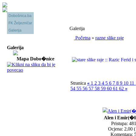
Dobošnica.ba
FK Željezničar
Galerija
Galerija
Početna
»
razne slike raje
Galerija
Mapa Dobo�nice
Stranica
«
1
2
3
4
5
6
7
8
9
10
11
54
55
56
57
58
59
60
61
62
»
Alen i Emir(�l
Pristupa: 48
Ocjena: 2,00 (
Komentara: 